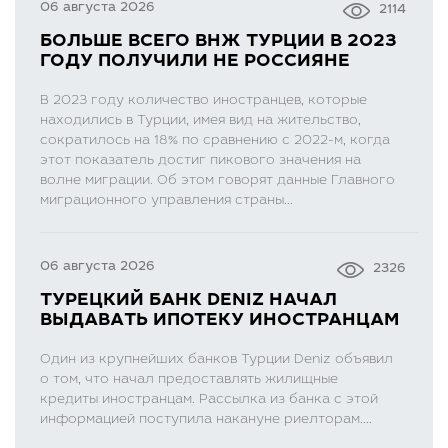
06 августа 2026
2114
БОЛЬШЕ ВСЕГО ВНЖ ТУРЦИИ В 2023
ГОДУ ПОЛУЧИЛИ НЕ РОССИЯНЕ
В 2023 году количество иностранцев, которые
находились в Турции, имея вид на жительство,
сократилось на 18% по сравнению с 2022-м, когда
этот показатель достиг пикового значения на
волне миграции. Об этом говорят данные Главного
миграционного управления страны...
06 августа 2026
2326
ТУРЕЦКИЙ БАНК DENIZ НАЧАЛ
ВЫДАВАТЬ ИПОТЕКУ ИНОСТРАНЦАМ
Один из крупнейших банков Турции Deniz объявил
о том, что начал предоставлять жилищные
кредиты иностранцам. Рассылка из банка с этой
информацией поступила накануне риелторам....