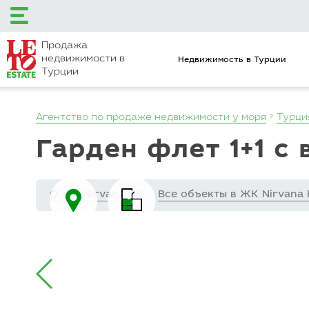
Продажа
недвижимости в
Продажа
Турции
недвижимости в
Недвижимость в Турции
Турции
Недвижимость в Турции у моря
Районы Турции
Аланья
Агентство по продаже недвижимости у моря
Турци
Анталия
Бодрум
Гарден флет 1+1 с
Газипаша
Мерсин
Стамбул
Фетхие
О ЖК Nirvana Hill
Все объекты в ЖК Nirvana H
Недвижимость под гражданство
Жилые комплексы в Турции
Недвижимость в Турции на карте
Квартиры от застройщика
Виллы
Таунхаусы
Контакты