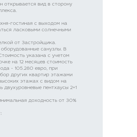
н открывается вид в сторону
плекса.
ухня-гостиная с выходом на
аться ласковыми солнечными
елкой от Застройщика.
 оборудованные санузлы. В
 Стоимость указана с учетом
очке на 12 месяцев стоимость
ода - 105.280 евро, при
выбор других квартир этажами
 высоких этажах с видом на
ть двухуровневые пентхаусы 2+1
инимальная доходность от 30%
: