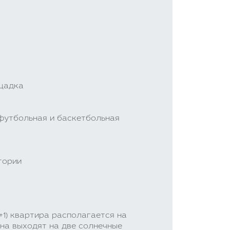
ощадка
 футбольная и баскетбольная
тории
+1) квартира располагается на
кна выходят на две солнечные