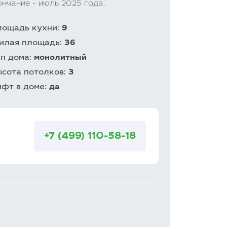
нчание - июль 2025 года.
лощадь кухни:
9
илая площадь:
36
ип дома:
монолитный
ысота потолков:
3
ифт в доме:
да
+7 (499) 110-58-18