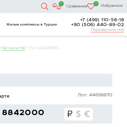
0
0
Избранное
Сравнение
+7 (499) 110-58-18
+90 (506) 440-89-02
Жилые комплексы в Турции
Перезвоните мне
Nirvana Hill
Лот 44698870
Лот: 44698870
арте
8842000