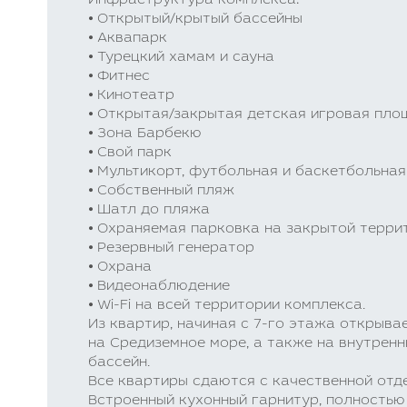
Инфраструктура комплекса:
⦁ Открытый/крытый бассейны
⦁ Аквапарк
⦁ Турецкий хамам и сауна
⦁ Фитнес
⦁ Кинотеатр
⦁ Открытая/закрытая детская игровая пл
⦁ Зона Барбекю
⦁ Свой парк
⦁ Мультикорт, футбольная и баскетбольна
⦁ Собственный пляж
⦁ Шатл до пляжа
⦁ Охраняемая парковка на закрытой терри
⦁ Резервный генератор
⦁ Охрана
⦁ Видеонаблюдение
⦁ Wi-Fi на всей территории комплекса.
Из квартир, начиная с 7-го этажа открыв
на Средиземное море, а также на внутрен
бассейн.
Все квартиры сдаются с качественной отд
Встроенный кухонный гарнитур, полностью