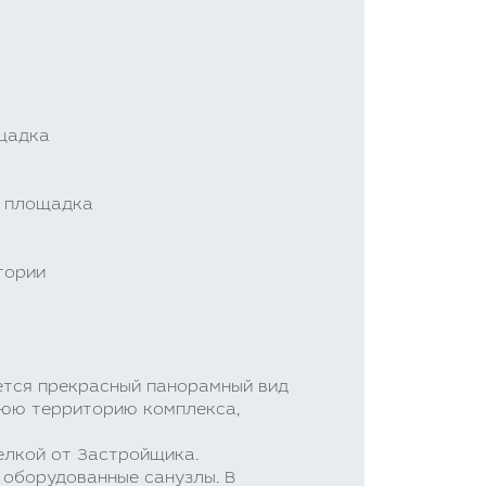
ощадка
я площадка
тории
ается прекрасный панорамный вид
нюю территорию комплекса,
елкой от Застройщика.
 оборудованные санузлы. В