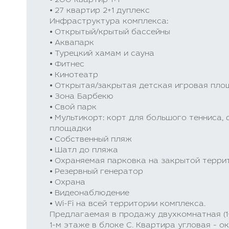
⦁ 200 квартир 1+1
⦁ 27 квартир 2+1 дуплекс
Инфраструктура комплекса:
⦁ Открытый/крытый бассейны
⦁ Аквапарк
⦁ Турецкий хамам и сауна
⦁ Фитнес
⦁ Кинотеатр
⦁ Открытая/закрытая детская игровая пл
⦁ Зона Барбекю
⦁ Свой парк
⦁ Мультикорт: корт для большого тенниса,
площадки
⦁ Собственный пляж
⦁ Шатл до пляжа
⦁ Охраняемая парковка на закрытой терри
⦁ Резервный генератор
⦁ Охрана
⦁ Видеонаблюдение
⦁ Wi-Fi на всей территории комплекса.
Предлагаемая в продажу двухкомнатная (1
1-м этаже в блоке C. Квартира угловая - о