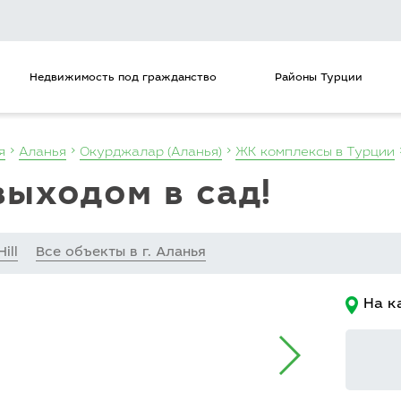
Недвижимость под гражданство
Районы Турции
я
Аланья
Окурджалар (Аланья)
ЖК комплексы в Турции
 выходом в сад!
ill
Все объекты в г. Аланья
На к