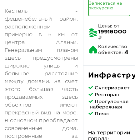
Записаться на
экскурсию
Кестель -
фешенебельный район,
Цены: от
расположенный
19916000
примерно в 5 км от
q
центра Аланьи.
Количество
Генеральным планом
4
объектов:
здесь предусмотрены
широкие улицы и
большое расстояние
Инфрастру
между домами. За счет
Супермаркет
этого большая часть
Ресторан
продаваемых здесь
Прогулочная
объектов имеют
набережная
прекрасный вид на море.
Пляж
В основном преобладают
современные дома,
На территории
построенные за
города: