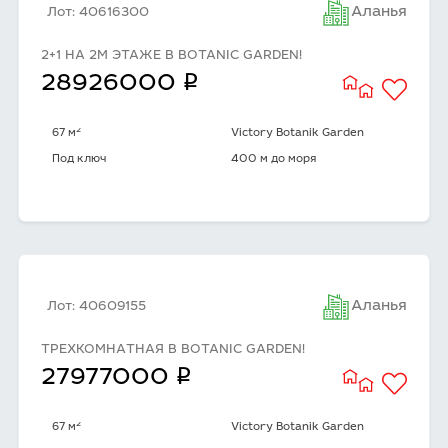
Аланья
Лот: 40616300
2+1 НА 2М ЭТАЖЕ В BOTANIC GARDEN!
q
28926000
2
67 м
Victory Botanik Garden
Под ключ
400 м до моря
Аланья
Лот: 40609155
ТРЕХКОМНАТНАЯ В BOTANIC GARDEN!
q
27977000
2
67 м
Victory Botanik Garden