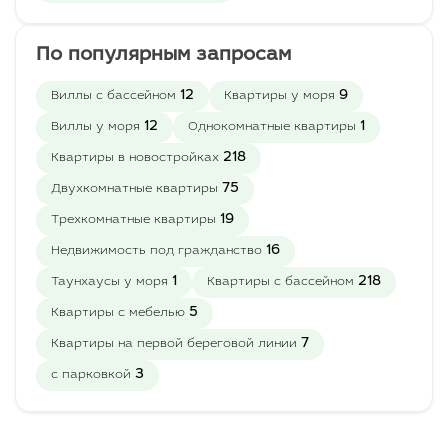
Инфраструктура
По популярным запросам
Инфраструктура прибрежного района
Аланьи развита прекрасно. Здесь есть
12
9
Виллы с бассейном
Квартиры у моря
магазины, супермаркеты, салоны красоты,
12
1
Виллы у моря
Однокомнатные квартиры
продуктовые лавки, фермерские рынки,
218
Квартиры в новостройках
прочее. А благодаря хорошему
75
Двухкомнатные квартиры
транспортному сообщению, легко
добраться в близлежащие населенные
19
Трехкомнатные квартиры
пункты. Многие россияне желают купить
16
Недвижимость под гражданство
квартиру в Кестеле (Турция), потому что
1
218
Таунхаусы у моря
Квартиры с бассейном
здесь находятся русская школа и детский
5
Квартиры с мебелью
сад.
7
Квартиры на первой береговой линии
Риелторы агентства LetoEstate имеют
3
с парковкой
богатый опыт, поэтому прекрасно
ориентируются на местном рынке
недвижимости. Они предложат