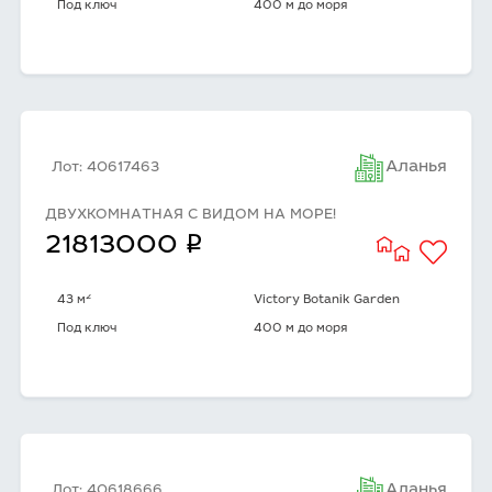
Под ключ
400 м до моря
Аланья
Лот: 40617463
ДВУХКОМНАТНАЯ C ВИДОМ НА МОРЕ!
q
21813000
2
43 м
Victory Botanik Garden
Под ключ
400 м до моря
Аланья
Лот: 40618666