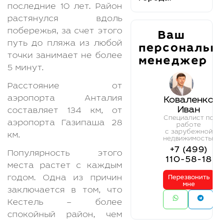
последние 10 лет. Район
растянулся вдоль
побережья, за счет этого
Ваш
путь до пляжа из любой
персональн
точки занимает не более
менеджер
5 минут.
Расстояние от
аэропорта Анталия
Коваленко
Иван
составляет 134 км, от
Cпециалист по
аэропорта Газипаша 28
работе
с зарубежной
км.
недвижимостью
+7 (499)
Популярность этого
110-58-18
места растет с каждым
годом. Одна из причин
Перезвонить
мне
заключается в том, что
Кестель – более
спокойный район, чем