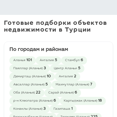
комплексе. Дома оснащены всем
необходимым инженерным
оборудованием, отвечающим последним
Готовые подборки объектов
современным стандартам и тенденциям.
недвижимости в Турции
Квартиры характеризуются продуманной
планировкой, большой площадью,
высоким качеством отделочных работ.
Придомовая территория облагорожена,
По городам и районам
она используется жильцами для
проведения досуга. Обычно там есть
101
5
6
Аланья
Анталия
Стамбул
бассейн, зоны для барбекю, детские
3
5
Паяллар (Аланья)
Центр Аланьи
площадки, парковка, прочее.
10
2
Демирташ (Аланья)
Анталия
Великолепные виллы, расположенные в
5
7
Авсаллар (Аланья)
Махмутлар (Аланья)
тихих, скрытых от любопытных глаз,
местах. Они имеют собственный двор с
22
6
Оба (Аланья)
Сарай (Аланья)
бассейном и садом.
6
18
р-н Клеопатра (Аланья)
Каргыджак (Аланья)
Шикарные пентхаусы и дуплексы,
3
1
Конаклы (Аланья)
Газипаша
которые отлично подходят для семей с