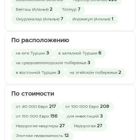
225
детьми.
Бююкхасбахче (Аланья)
Тюрклер (Аланья)
2
7
Бекташ (Аланья)
Тосмур
Стоит отметить, что улицы в Кестеле
7
1
Окурджалар (Аланья)
Инджекум (Аланья)
довольно широкие, а расстояние между
домами большое. Все это создает особенно
уютную атмосферу, что является
По расположению
редкостью для центра Алании.
3
6
на юге Турции
в западной Турции
Пляжи здесь малолюдные, поэтому всегда
3
на средиземноморском побережье
чистые с удобным заходом. Исторические
3
2
в восточной Турции
на эгейском побережье
достопримечательности располагаются в
непосредственной близости, поэтому
посетить их не составит труда.
По стоимости
Рядом находится горная река Дим-чай.
217
208
от 40 000 Евро
от 100 000 Евро
Сюда приезжают, чтобы отдохнуть,
порыбачить, покататься на водных горках,
156
3
от 150 000 Евро
для инвестиций
попрыгать с тарзанки, насладиться
27
27
Недорогие квартиры
Недорогая
блюдами традиционной турецкой кухни.
12
Элитная недвижимость