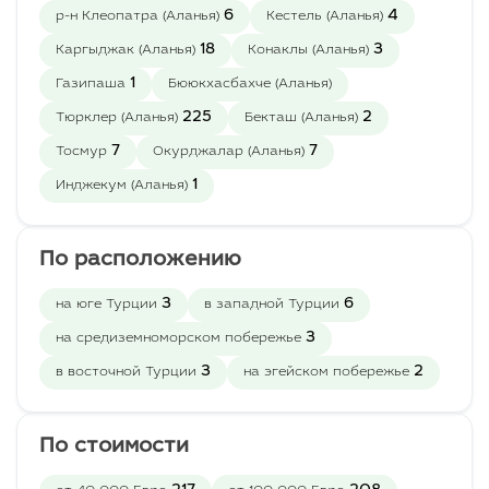
6
4
р-н Клеопатра (Аланья)
Кестель (Аланья)
18
3
Каргыджак (Аланья)
Конаклы (Аланья)
1
Газипаша
Бююкхасбахче (Аланья)
225
2
Тюрклер (Аланья)
Бекташ (Аланья)
7
7
Тосмур
Окурджалар (Аланья)
1
Инджекум (Аланья)
По расположению
3
6
на юге Турции
в западной Турции
3
на средиземноморском побережье
3
2
в восточной Турции
на эгейском побережье
По стоимости