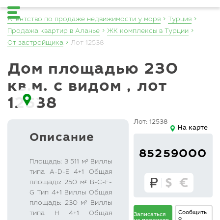
Агентство по продаже недвижимости у моря
Турция
Продажа квартир в Аланье
ЖК комплексы в Турции
От застройщика
Лот 12538
дом площадью 230
кв.м. с видом , лот
12538
Лот: 12538
На карте
Описание
85259000
Площадь: 3 511 м² Виллы
типа A-D-E 4+1 Общая
площадь: 250 м² B-C-F-
G Тип 4+1 Виллы Общая
площадь: 230 м² Виллы
Сообщить
типа H 4+1 Общая
Записаться
о