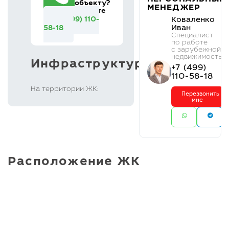
объекту?
МЕНЕДЖЕР
Звоните
+7 (499) 110-
Коваленко
Иван
58-18
Cпециалист
по работе
с зарубежной
недвижимостью
Инфраструктура
+7 (499)
110-58-18
На территории ЖК:
Перезвонить
мне
Расположение ЖК