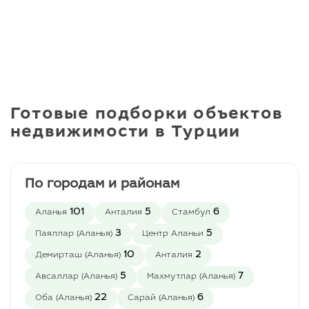
Готовые подборки объектов
недвижимости в Турции
По городам и районам
101
5
6
Аланья
Анталия
Стамбул
3
5
Паяллар (Аланья)
Центр Аланьи
10
2
Демирташ (Аланья)
Анталия
5
7
Авсаллар (Аланья)
Махмутлар (Аланья)
22
6
Оба (Аланья)
Сарай (Аланья)