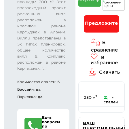
на просмотр
площадь: 200 м² Этот
снижении
В
цены
превосходный проект
сравнение
роскошных вилл
В
избранное
расположен в
Предложите
Скачать
красивом районе
Каргыджак в Алании.
Виллы представлены в
свою цену
3х типах планировок,
общее количество
вилл 8. Комплекс
расположен в районе
Каргыджак, [...]
Количество спален:
5
Бассейн
:
да
2
Парковка:
да
230 м
5
спален
Есть
вопросы
ВАШ
по
ПЕРСОНАЛЬНЫЙ