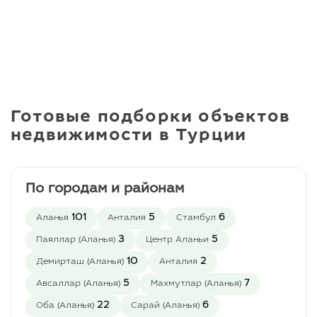
Готовые подборки объектов
недвижимости в Турции
По городам и районам
101
5
6
Аланья
Анталия
Стамбул
3
5
Паяллар (Аланья)
Центр Аланьи
10
2
Демирташ (Аланья)
Анталия
5
7
Авсаллар (Аланья)
Махмутлар (Аланья)
22
6
Оба (Аланья)
Сарай (Аланья)