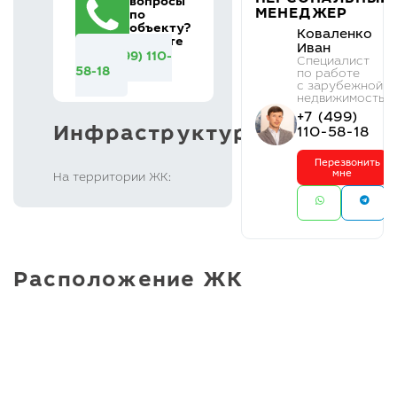
вопросы
МЕНЕДЖЕР
по
объекту?
Коваленко
Звоните
Иван
+7 (499) 110-
Cпециалист
58-18
по работе
с зарубежной
недвижимостью
+7 (499)
Инфраструктура
110-58-18
Перезвонить
мне
На территории ЖК:
Расположение ЖК