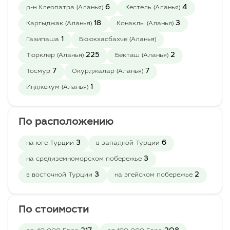
6
4
р-н Клеопатра (Аланья)
Кестель (Аланья)
18
3
Каргыджак (Аланья)
Конаклы (Аланья)
1
Газипаша
Бююкхасбахче (Аланья)
225
2
Тюрклер (Аланья)
Бекташ (Аланья)
7
7
Тосмур
Окурджалар (Аланья)
1
Инджекум (Аланья)
По расположению
3
6
на юге Турции
в западной Турции
3
на средиземноморском побережье
3
2
в восточной Турции
на эгейском побережье
По стоимости