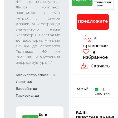
на просмотр
4+1 -это пентхаусы. .
снижении
В
цены
Жилой комплекс
сравнение
находится в 900
В
избранное
метрах от центра
Предложите
Скачать
Алании, 600 метров до
знаменитого пляжа
Клеопатры. Расстояние
свою цену
до аэропорта Анталии
125 км, до аэропорта
Газипаша 40 км
Внешняя и внутренняя
инфраструктура [...]
Количество спален:
3
Лифт:
да
2
Бассейн:
да
140 м
3
спальни
Парковка:
да
ВАШ
Есть
ПЕРСОНАЛЬНЫЙ