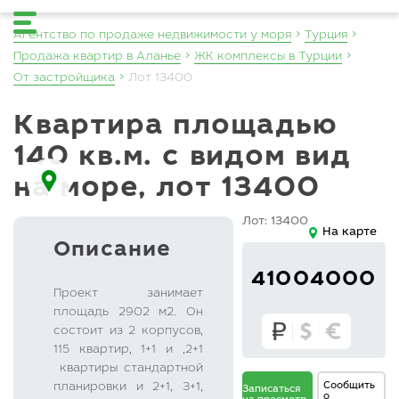
Агентство по продаже недвижимости у моря
Турция
Продажа квартир в Аланье
ЖК комплексы в Турции
От застройщика
Лот 13400
квартира площадью
140 кв.м. с видом вид
на море, лот 13400
Лот: 13400
На карте
Описание
41004000
Проект занимает
площадь 2902 м2. Он
состоит из 2 корпусов,
115 квартир, 1+1 и ,2+1
квартиры стандартной
Сообщить
планировки и 2+1, 3+1,
Записаться
о