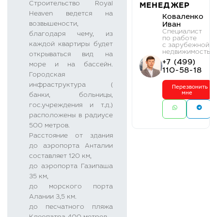
Строительство Royal
МЕНЕДЖЕР
Heaven ведется на
Коваленко
возвышености,
Иван
Cпециалист
благодаря чему, из
по работе
каждой квартиры будет
с зарубежной
недвижимостью
открываться вид на
+7 (499)
море и на бассейн.
110-58-18
Городская
инфраструктура (
Перезвонить
мне
банки, больницы,
гос.учреждения и т.д.)
расположены в радиусе
500 метров.
Расстояние от здания
до аэропорта Анталии
составляет 120 км,
до аэропорта Газипаша
35 км,
до морского порта
Алании 3,5 км.
до песчатного пляжа