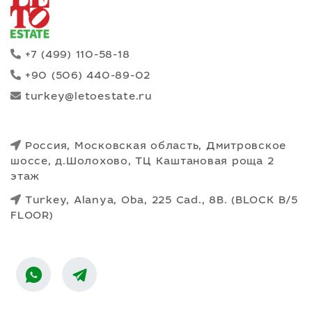
безопасности на
территории Royal Park:
- Пожарный выход/вход и
пожарная лестница с
+7 (499) 110-58-18
указателями направления
+90 (506) 440-89-02
движения на случай
чрезвычайных ситуаций
turkey@letoestate.ru
- Система
видеонаблюдения
- Стальные двери
Россия, Московская область, Дмитровское
- Домофоны с
шоссе, д.Шолохово, ТЦ Каштановая роща 2
видеосистемой
этаж
- Пожарные шкафы
- Территория сбора на
Turkey, Alanya, Oba, 225 Cad., 8B. (BLOCK B/5
случай чрезвычайных
FLOOR)
ситуаций
Возможна беспроцентная
рассрочка от
Застройщика до апреля
2025 года при