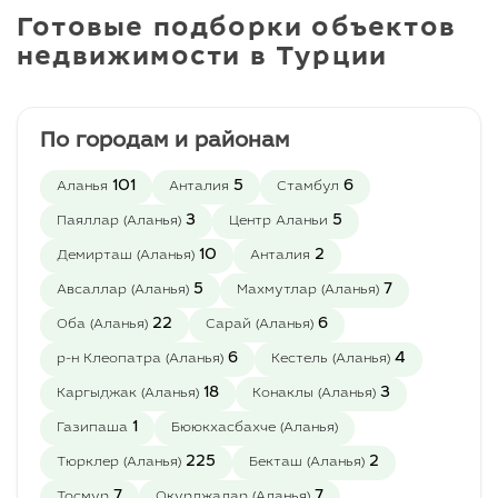
спроектирована так,
Готовые подборки объектов
чтобы создать
недвижимости в Турции
соответствующий
уровень качества и
максимально приятную
атмосферу для вашего
По городам и районам
комфортного
времяпрепровождения со
101
5
6
Аланья
Анталия
Стамбул
своими близкими и
любимыми людьми. В
3
5
Паяллар (Аланья)
Центр Аланьи
распоряжении жителей
10
2
Демирташ (Аланья)
Анталия
комплекса будут:
5
7
Авсаллар (Аланья)
Махмутлар (Аланья)
- Открытый бассейн
22
6
Оба (Аланья)
Сарай (Аланья)
- Детский бассейн
6
4
р-н Клеопатра (Аланья)
Кестель (Аланья)
- Детская площадка
- Фитнес
18
3
Каргыджак (Аланья)
Конаклы (Аланья)
- Сауна
1
Газипаша
Бююкхасбахче (Аланья)
- Лобби
- Открытая парковка
225
2
Тюрклер (Аланья)
Бекташ (Аланья)
- Видеонаблюдение
7
7
Тосмур
Окурджалар (Аланья)