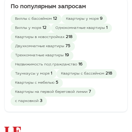
- Покрытие стен-
По популярным запросам
моющаяся краска
- Покрытие пола-
12
9
Виллы с бассейном
Квартиры у моря
керамическая плитка
12
1
Виллы у моря
Однокомнатные квартиры
- Кухонный гарнитур
- Укомплектованная
218
Квартиры в новостройках
ванная комната со
75
Двухкомнатные квартиры
шкафчиками
- Выделены места для
19
Трехкомнатные квартиры
установки
16
Недвижимость под гражданство
кондиционеров
- Алюминевые окна
1
218
Таунхаусы у моря
Квартиры с бассейном
- Алюминиевые перила
5
Квартиры с мебелью
балкона + стекло
- Высота потолков 2.95 м
7
Квартиры на первой береговой линии
3
с парковкой
Безопасность и
окружение:
Детали, благодаря
которым вы будете
чувствовать себя в