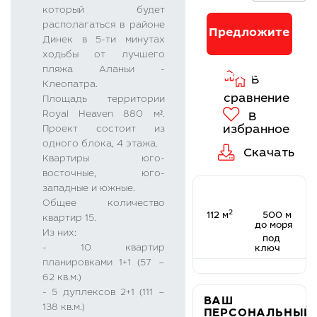
сравнение
который будет
В
располагаться в районе
избранное
Предложите
Динек в 5-ти минутах
Скачать
ходьбы от лучшего
пляжа Аланьи -
свою цену
Клеопатра.
Площадь территории
Royal Heaven 880 м².
Проект состоит из
одного блока, 4 этажа.
Квартиры юго-
восточные, юго-
западные и южные.
Общее количество
2
112 м
500 м
квартир 15.
до моря
Из них:
под
- 10 квартир
ключ
планировками 1+1 (57 –
62 кв.м.)
- 5 дуплексов 2+1 (111 –
ВАШ
138 кв.м.)
ПЕРСОНАЛЬНЫЙ