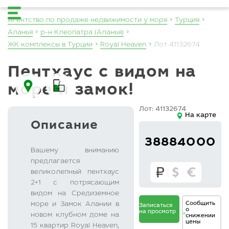
Агентство по продаже недвижимости у моря
Турция
Аланья
р-н Клеопатра (Аланья)
ЖК комплексы в Турции
Royal Heaven
Лот 41132674
Пентхаус с видом на
море и замок!
Лот: 41132674
На карте
Описание
38884000
Вашему вниманию
предлагается
великолепный пентхаус
2+1 с потрясающим
видом на Средиземное
Сообщить
море и Замок Алании в
Записаться
о
на просмотр
новом клубном доме на
снижении
В
цены
15 квартир Royal Heaven,