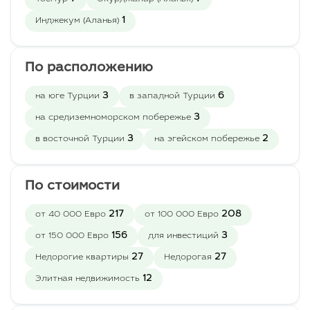
- Генератор
- Зелёный сад
1
Инджекум (Аланья)
Технические
особенности, которые
По расположению
повысят уровень
комфорта проживания на
3
6
на юге Турции
в западной Турции
территории комплекса:
3
на средиземноморском побережье
- спутниковая система
телевидения
3
2
в восточной Турции
на эгейском побережье
- сеть Wi-Fi по всей
территории комплекса
- гидрофор
По стоимости
- резервные баки для
воды
217
208
от 40 000 Евро
от 100 000 Евро
- лифт
156
3
от 150 000 Евро
для инвестиций
Комплектация квартир:
27
27
Недорогие квартиры
Недорогая
- Водонагреватель
12
Элитная недвижимость
- Подвесной потолок
- Споты