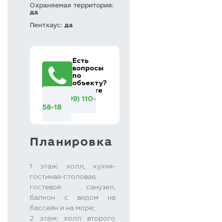
Охраняемая территория:
да
Пентхаус:
да
Есть
вопросы
по
объекту?
Звоните
+7 (499) 110-
58-18
Планировка
1 этаж: холл, кухня-
гостиная-столовая,
гостевой санузел,
балкон с видом на
бассейн и на море;
2 этаж: холл второго