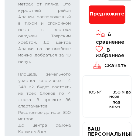
сравнение
метрах от пляжа. Это
В
курортный район
избранное
Предложите
Алании, расположенный
Скачать
в тихом и спокойном
месте, c востока
свою цену
окружен Таврским
хребтом. До центра
Aланьи на автомобиле
можно добраться за 10
минут.
Площадь земельного
участка составляет 4
348 м2, будет состоять
2
105 м
350 м до
из трех блоков по 4
моря
этажа. В проекте 36
под
апартаментов
ключ
Расстояние до моря 350
метров
До центра района
ВАШ
Конаклы 3 км
ПЕРСОНАЛЬНЫЙ