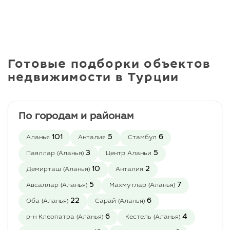
Бар у бассейна
7/24 камеры наблюдения
Wi-fı на территории
Тропический островок
Открытая парковка
Игровая зона для
Готовые подборки объектов
взрослых
недвижимости в Турции
Комната отдыха
Комната для работы
Библиотека
В проекте представлено
По городам и районам
36 квартир:
2+1 пентхаусы и
101
5
6
Аланья
Анталия
Стамбул
garden/terrace
дублексы: 34 квартиры
3
5
Паяллар (Аланья)
Центр Аланьи
по 105 М2
10
2
Демирташ (Аланья)
Анталия
4+1 пентхаусы: 2 квартиры
5
7
Авсаллар (Аланья)
по 210 М2
Махмутлар (Аланья)
Квартиры сдаются в
22
6
Оба (Аланья)
Сарай (Аланья)
качественной чистовой
6
4
р-н Клеопатра (Аланья)
Кестель (Аланья)
отделкой с
укомплектованными