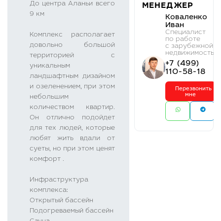
До центра Aланьи всего
МЕНЕДЖЕР
9 км
Коваленко
Иван
Cпециалист
Комплекс располагает
по работе
довольно большой
с зарубежной
недвижимостью
территорией с
+7 (499)
уникальным
110-58-18
ландшафтным дизайном
и озеленением, при этом
Перезвонить
мне
небольшим
количеством квартир.
Он отлично подойдет
для тех людей, которые
любят жить вдали от
суеты, но при этом ценят
комфорт .
Инфраструктура
комплекса:
Открытый бассейн
Подогреваемый бассейн