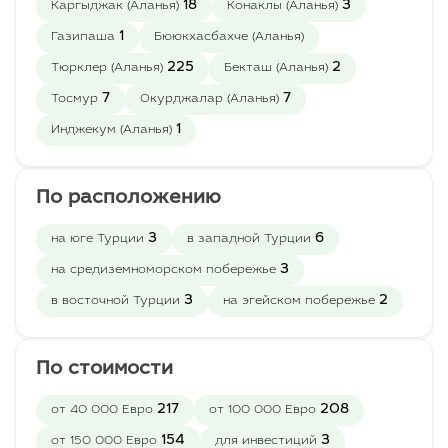
18
3
Каргыджак (Аланья)
Конаклы (Аланья)
санузлами и встроенным
1
Газипаша
Бююкхасбахче (Аланья)
кухонным гарнитуром .
Строительство
225
2
Тюрклер (Аланья)
Бекташ (Аланья)
резиденции началось в
7
7
Тосмур
Окурджалар (Аланья)
октябре 2022 года. И в
декабре 2023 года
1
Инджекум (Аланья)
проект будет сдан в
эксплуатацию.
Первый платеж 30%,
По расположению
далее рассрочка
равными частями до
3
6
на юге Турции
в западной Турции
окончания
3
на средиземноморском побережье
строительства.
3
2
в восточной Турции
на эгейском побережье
По стоимости
217
208
от 40 000 Евро
от 100 000 Евро
154
3
от 150 000 Евро
для инвестиций