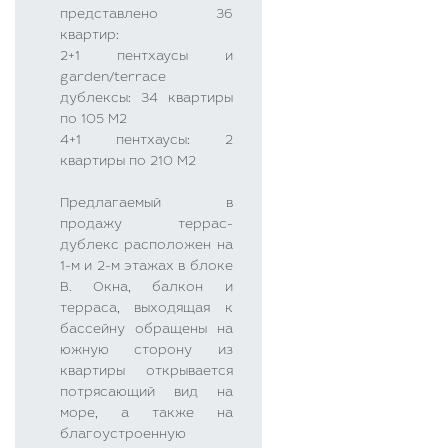
представлено 36
квартир:
2+1 пентхаусы и
garden/terrace
дублексы: 34 квартиры
по 105 М2
4+1 пентхаусы: 2
квартиры по 210 М2
Предлагаемый в
продажу террас-
дублекс расположен на
1-м и 2-м этажах в блоке
B. Окна, балкон и
терраса, выходящая к
бассейну обращены на
южную сторону из
квартиры открывается
потрясающий вид на
море, а также на
благоустроенную