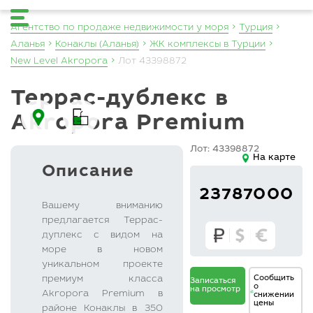
Агентство по продаже недвижимости у моря
Турция
Аланья
Конаклы (Аланья)
ЖК комплексы в Турции
New Level Akropora
Лот 43398872
Террас-дублекс в
Akropora Premium
Лот: 43398872
На карте
Описание
23787000
Вашему вниманию
предлагается Террас-
дуплекс с видом на
море в новом
уникальном проекте
Сообщить
премиум класса
Записаться
о
на просмотр
Akropora Premium в
снижении
В
цены
районе Конаклы в 350